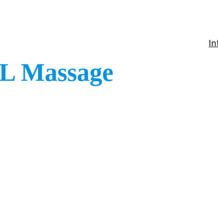
In
L Massage