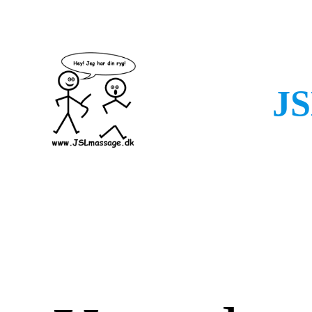
Spring
til
indhold
JS