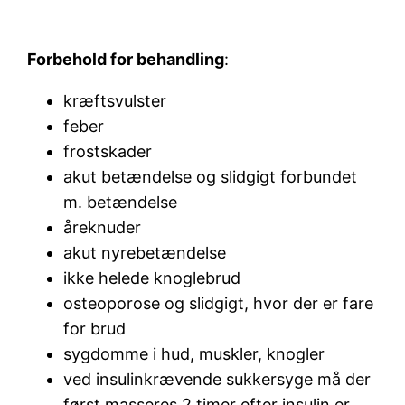
Forbehold for behandling
:
kræftsvulster
feber
frostskader
akut betændelse og slidgigt forbundet
m. betændelse
åreknuder
akut nyrebetændelse
ikke helede knoglebrud
osteoporose og slidgigt, hvor der er fare
for brud
sygdomme i hud, muskler, knogler
ved insulinkrævende sukkersyge må der
først masseres 2 timer efter insulin er